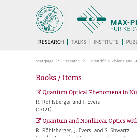
Skip navigation
RESEARCH
TALKS
INSTITUTE
PUBL
Startpage
Research
Scientific Divisions and G
Books / Items
Quantum Optical Phenomena in Nuc
R. Röhlsberger and J. Evers
(2021)
Quantum and Nonlinear Optics wit
R. Röhlsberger, J. Evers, and S. Shwartz