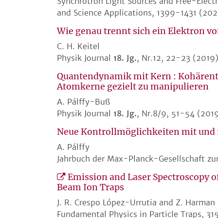
Synchrotron Light Sources and Free-Electr
and Science Applications, 1399-1431 (20
Wie genau trennt sich ein Elektron
C. H. Keitel
Physik Journal
18. Jg.
, Nr.12, 22-23 (2019
Quantendynamik mit Kern : Kohärente
Atomkerne gezielt zu manipulieren
A. Pálffy-Buß
Physik Journal
18. Jg.
, Nr.8/9, 51-54 (201
Neue Kontrollmöglichkeiten mit und 
A. Pálffy
Jahrbuch der Max-Planck-Gesellschaft zu
Emission and Laser Spectroscopy o
Beam Ion Traps
J. R. Crespo López-Urrutia and Z. Harman
Fundamental Physics in Particle Traps, 3