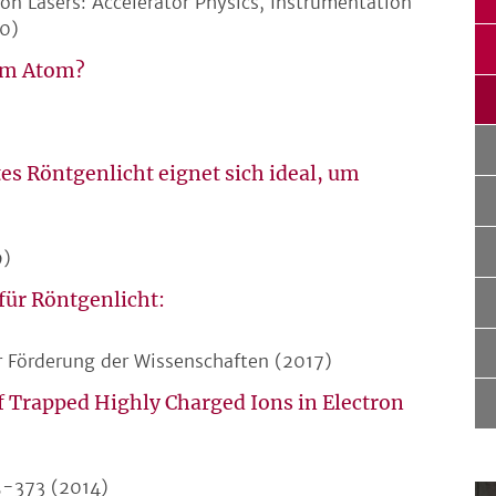
on Lasers: Accelerator Physics, Instrumentation
20)
 vom Atom?
)
s Röntgenlicht eignet sich ideal, um
9)
für Röntgenlicht:
r Förderung der Wissenschaften (2017)
f Trapped Highly Charged Ions in Electron
15-373 (2014)