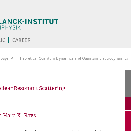
IC
CAREER
roups
Theoretical Quantum Dynamics and Quantum Electrodynamics
lear Resonant Scattering
h Hard X-Rays