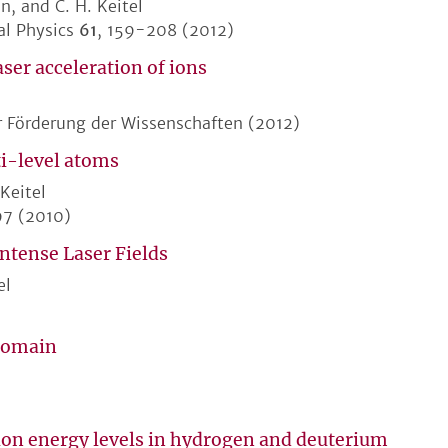
an, and C. H. Keitel
al Physics
61
, 159-208 (2012)
er acceleration of ions
r Förderung der Wissenschaften (2012)
i-level atoms
 Keitel
97 (2010)
ntense Laser Fields
el
 domain
sion energy levels in hydrogen and deuterium