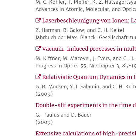
M. C. Kohler, T. Pfeifer, K. Z. Hatsagortsy
Advances in Atomic, Molecular, and Optic
Laserbeschleunigung von Ionen: Las
Z. Harman, B. Galow, and C. H. Keitel
Jahrbuch der Max-Planck-Gesellschaft zu
Vacuum-induced processes in mult
M. Kiffner, M. Macovei, J. Evers, and C. H.
Progress in Optics
55
, Nr.Chapter 3, 85-1
Relativistic Quantum Dynamics in I
G. R. Mocken, Y. I. Salamin, and C. H. Keit
(2009)
Double-slit experiments in the time
G.. Paulus and D. Bauer
(2009)
Extensive calculations of high-preci