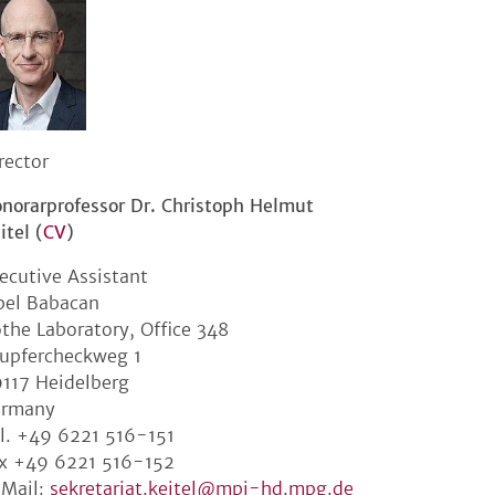
rector
norarprofessor Dr. Christoph Helmut
itel (
CV
)
ecutive Assistant
bel Babacan
the Laboratory, Office 348
upfercheckweg 1
117 Heidelberg
ermany
l. +49 6221 516-151
x +49 6221 516-152
Mail:
sekretariat.keitel@mpi-hd.mpg.de