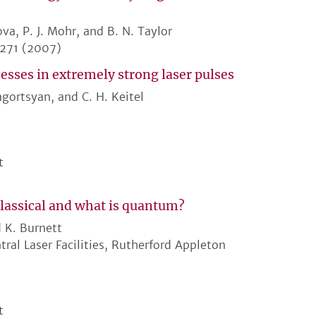
ova, P. J. Mohr, and B. N. Taylor
-271 (2007)
sses in extremely strong laser pulses
sagortsyan, and C. H. Keitel
t
classical and what is quantum?
d K. Burnett
l Laser Facilities, Rutherford Appleton
t