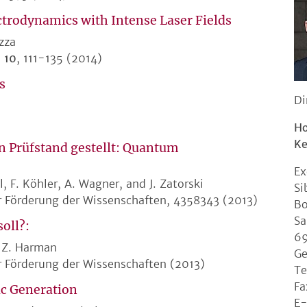
ctrodynamics with Intense Laser Fields
zza
e
10
, 111-135 (2014)
s
Di
Ho
Ke
 Prüfstand gestellt: Quantum
Ex
, F. Köhler, A. Wagner, and J. Zatorski
Si
r Förderung der Wissenschaften, 4358343 (2013)
Bo
Sa
oll?:
69
d Z. Harman
G
r Förderung der Wissenschaften (2013)
Te
Fa
c Generation
E-