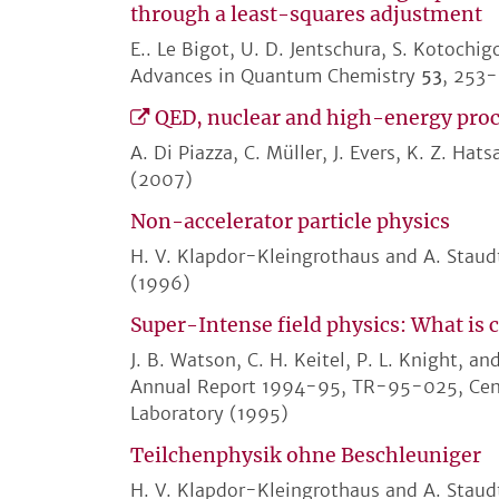
through a least-squares adjustment
E.. Le Bigot, U. D. Jentschura, S. Kotochig
Advances in Quantum Chemistry
53
, 253
QED, nuclear and high-energy proce
A. Di Piazza, C. Müller, J. Evers, K. Z. Hat
(2007)
Non-accelerator particle physics
H. V. Klapdor-Kleingrothaus and A. Staud
(1996)
Super-Intense field physics: What is 
J. B. Watson, C. H. Keitel, P. L. Knight, an
Annual Report 1994-95, TR-95-025, Centra
Laboratory (1995)
Teilchenphysik ohne Beschleuniger
H. V. Klapdor-Kleingrothaus and A. Staud