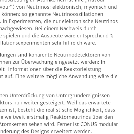
avour“) von Neutrinos: elektronisch, myonisch und
 können: so genannte Neutrinooszillationen
. in Experimenten, die nur elektronische Neutrinos
s nachgewiesen. Bei einem Nachweis durch
e spielen und die Ausbeute wäre entsprechend 3
lationsexperimenten sehr hilfreich wäre.
ndungen sind kohärente Neutrinodetektoren von
können zur Überwachung eingesetzt werden: In
zeit-Informationen über die Reaktorleistung –
ht auf. Eine weitere mögliche Anwendung wäre die
erten Unterdrückung von Untergrundereignissen
tors nun weiter gesteigert. Weil das erwartete
en ist, besteht die realistische Möglichkeit, dass
e weltweit erstmalig Reaktorneutrinos über den
Atomkernen sehen wird. Ferner ist CONUS modular
nderung des Designs erweitert werden.