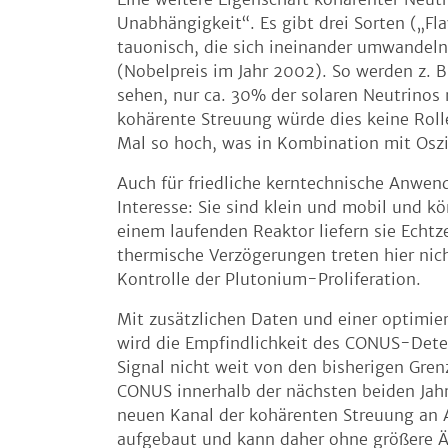
Unabhängigkeit“. Es gibt drei Sorten („Fl
tauonisch, die sich ineinander umwandeln
(Nobelpreis im Jahr 2002). So werden z. B
sehen, nur ca. 30% der solaren Neutrino
kohärente Streuung würde dies keine Roll
Mal so hoch, was in Kombination mit Oszil
Auch für friedliche kerntechnische Anwe
Interesse: Sie sind klein und mobil und 
einem laufenden Reaktor liefern sie Echt
thermische Verzögerungen treten hier nic
Kontrolle der Plutonium-Proliferation.
Mit zusätzlichen Daten und einer optimi
wird die Empfindlichkeit des CONUS-Detek
Signal nicht weit von den bisherigen Grenz
CONUS innerhalb der nächsten beiden Jahr
neuen Kanal der kohärenten Streuung an 
aufgebaut und kann daher ohne größere Ä