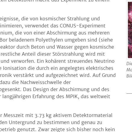
eignisse, die von kosmischer Strahlung und
u minimieren, verwendet das CONUS-Experiment
anium, die von einer Abschirmung aus mehreren
 Bor beladenem Polyethylen umgeben sind (siehe
 Reaktor durch Beton und Wasser gegen kosmische
restliche Anteil dieser Störstrahlung wird mit
 und verworfen. Ein kohärent streuendes Neutrino
Di
Ionisation die durch ein angelegtes elektrisches
Ma
ronik verstärkt und aufgezeichnet wird. Auf Grund
Bi
 dazu die Nachweisschwelle der
gesenkt. Das Design der Abschirmung und des
 langjährigen Erfahrung des MPIK, das weltweit
r Messzeit mit 3.73 kg aktivem Detektormaterial
m den Untergrund zu bestimmen und genau zu
etrieb genutzt. Zwar zeigte sich bisher noch kein