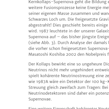
Kernkollaps-Supernova geht die Bildung 
weitere Fusionsprozesse keine Energie mehr
seiner eigenen Masse zusammen und wandel
Schwarzes Loch um. Die freigesetzte Grav
abgestrahlt! Dies geschieht bereits einig
wird. 1987 leuchtete in der unserer Gala
Supernova auf – das bisher jüngste Erei
(siehe Abb. 3). Durch Analyse der damal
die vorher schon freigesetzten Supernova
Masatoshi Koshiba 2002 den Nobelpreis f
Der Kollaps bewirkt eine so ungeheure Di
Neutrinos nicht mehr ungehindert entweic
spielt kohärente Neutrinostreuung eine z
wie 1987A wäre ein Detektor der 100 kg-K
Streuung gleich zweifach zum Tragen: Be
Neutrinodetektoren sind daher ein potenz
Supernovae.
Eine weitere Eigenschaft kohärenter Neut