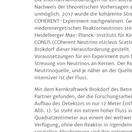
Nachweis der theoretischen Vorhersagen a
unmöglich. 2017 wurde die kohärente Str
COHERENT-Experiment nachgewiesen. Gen
niederenergetischen Reaktorneutrinos ste
Heidelberger Max-Planck-Instituts für Ke
CONUS (COherent Neutrino nUcleus Scatt
Brokdorf dieser Herausforderung gestellt.
Voraussetzungen für ein Experiment zum 
Streuung von Neutrinos an Kernen. Der Reak
Neutrinoquelle, und je näher an der Quel
intensiver ist der Fluss.
Mit dem Kernkraftwerk Brokdorf des Betr
Partner gefunden, der die Forschungsarbei
Aufbau des Detektors in nur 17 Meter En
Abb. 1). So steht ein extrem hoher Fluss 
Quadratzentimeter aus einem der weltwei
Verfügung, ohne den Reaktor in irgendein
speziellen Abschirmung und den optimier