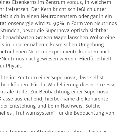
eines Eisenkerns im Zentrum voraus, in welchem
 freisetzen. Der Kern bricht schließlich unter
t sich in einen Neutronenstern oder gar in ein
itationsenergie wird zu 99% in Form von Neutrinos
e Stunden, bevor die Supernova optisch sichtbar
xis benachbarten Großen Magellanschen Wolke eine
gnis in unserer näheren kosmischen Umgebung
s betriebenen Neutrinoexperimente konnten auch
-Neutrinos nachgewiesen werden. Hierfür erhielt
ür Physik.
chte im Zentrum einer Supernova, dass selbst
hen können. Für die Modellierung dieser Prozesse
entrale Rolle. Zur Beobachtung einer Supernova
lasse ausreichend, hierbei käme die kohärente
i der Entstehung und beim Nachweis. Solche
ielles „Frühwarnsystem“ für die Beobachtung von
rinostreuung an Atomkernen ist ihre „Flavour-