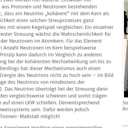
m aus Protonen und Neutronen bestehenden
t, dass ein Neutrino „kohärent“ mit dem Kern als
ichkeit eines solchen Streuprozesses ganz
es mit einem Kegelspiel vergleichen: Ein einzelner
ärenter Streuung wächst die Wahrscheinlichkeit für
l der Neutronen im Atomkern. Für das Element
n Anzahl Neutronen im Kern beispielsweise
 Prinzip kann dadurch im Vergleich zu anderen
ng bei der kohärenten Wechselwirkung um bis zu
llerdings hat dieser Mechanismus auch einen
 Energie des Neutrinos nicht zu hoch sein – im Bild
änge des Neutrinos von mindestens der
. Das Neutrino überträgt bei der Streuung dann
 den vergleichsweise schweren und somit trägen
n auf einen LKW schießen. Dementsprechend
St
Br
hweissystems sein. Dafür werden jedoch
t Tonnen-Maßstab möglich!
es Experiment machten einen experimentellen