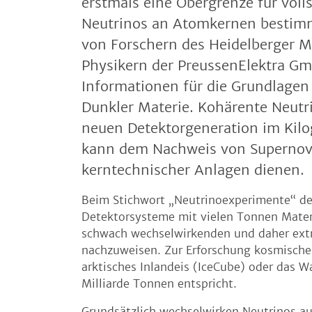
erstmals eine Obergrenze für vol
Neutrinos an Atomkernen bestimm
von Forschern des Heidelberger M
Physikern der PreussenElektra Gmb
Informationen für die Grundlagen
Dunkler Materie. Kohärente Neutri
neuen Detektorgeneration im Kil
kann dem Nachweis von Supernov
kerntechnischer Anlagen dienen.
Beim Stichwort „Neutrinoexperimente“ den
Detektorsysteme mit vielen Tonnen Materi
schwach wechselwirkenden und daher ext
nachzuweisen. Zur Erforschung kosmische
arktisches Inlandeis (IceCube) oder das W
Milliarde Tonnen entspricht.
Grundsätzlich wechselwirken Neutrinos au