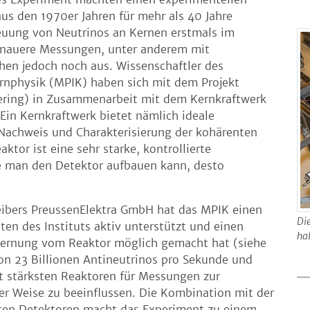
us den 1970er Jahren für mehr als 40 Jahre
euung von Neutrinos an Kernen erstmals im
auere Messungen, unter anderem mit
hen jedoch noch aus. Wissenschaftler des
rnphysik (MPIK) haben sich mit dem Projekt
ering) in Zusammenarbeit mit dem Kernkraftwerk
 Ein Kernkraftwerk bietet nämlich ideale
Nachweis und Charakterisierung der kohärenten
tor ist eine sehr starke, kontrollierte
le man den Detektor aufbauen kann, desto
eibers PreussenElektra GmbH hat das MPIK einen
Di
ten des Instituts aktiv unterstützt und einen
ha
tfernung vom Reaktor möglich gemacht hat (siehe
von 23 Billionen Antineutrinos pro Sekunde und
t stärksten Reaktoren für Messungen zur
er Weise zu beeinflussen. Die Kombination mit der
ten Detektoren macht das Experiment zu einem