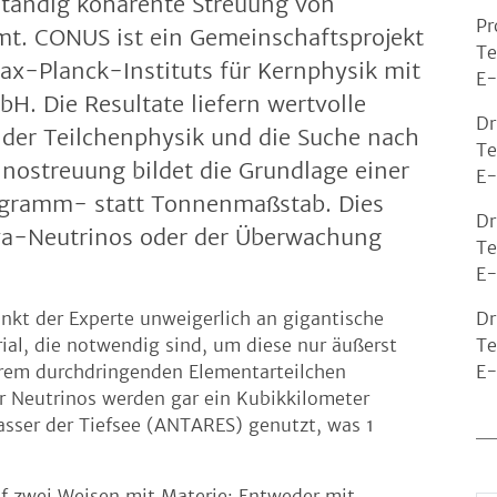
lständig kohärente Streuung von
Pr
t. CONUS ist ein Gemeinschaftsprojekt
Te
ax-Planck-Instituts für Kernphysik mit
E-
H. Die Resultate liefern wertvolle
Dr
 der Teilchenphysik und die Suche nach
Te
nostreuung bildet die Grundlage einer
E-
ogramm- statt Tonnenmaßstab. Dies
Dr
a-Neutrinos oder der Überwachung
Te
E-
kt der Experte unweigerlich an gigantische
Dr
al, die notwendig sind, um diese nur äußerst
Te
rem durchdringenden Elementarteilchen
E-
r Neutrinos werden gar ein Kubikkilometer
asser der Tiefsee (ANTARES) genutzt, was 1
f zwei Weisen mit Materie: Entweder mit