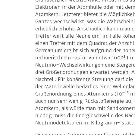
Elektronen in der Atomhülle oder mit de
Atomkern. Letzterer bietet die Möglichkei
Ganzes wechselwirkt, was die Wahrscheinl
erheblich erhöht. Anschaulich kann man di
Treffer wirft alle Neune um! Im Falle koh
einen Treffer mit dem Quadrat der Anzah
Germanium ergibt sich aufgrund der hohe
rechnerisch ein Faktor von etwa 1600! Im
Neutrino-Wechselwirkungen eine Steigeru
drei Größenordnungen erwartet werden. A
Nachteil: Für kohärente Streuung darf die
der Materiewelle bedarf es einer Wellenl
–15
Größenordnung eines Atomkerns (10
m)
auch nur sehr wenig Rückstoßenergie auf
Atomkern, als würde man mit Sandkörner
niedrig muss die Energieschwelle des Nac
Neutrinodetektoren im Kilogramm- stat
Die enormen Anforderungen für ein solch