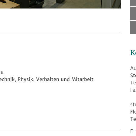
K
Au
ss
St
chnik, Physik, Verhalten und Mitarbeit
Te
Fa
st
Fl
Te
E-