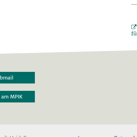
fü
bmail
r am MPIK