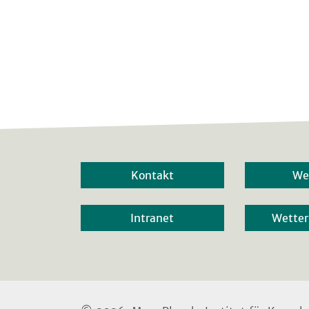
Kontakt
We
Intranet
Wette