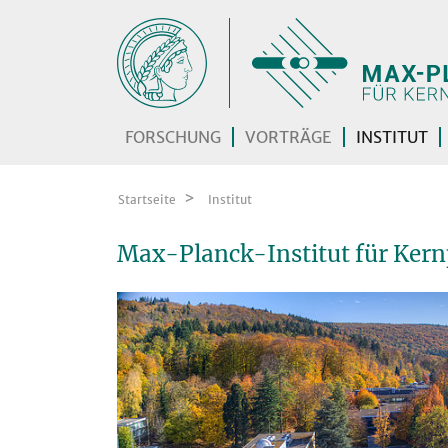
Zum Inhalt springen
FORSCHUNG
VORTRÄGE
INSTITUT
Startseite
Institut
Max-Planck-Institut für Ker