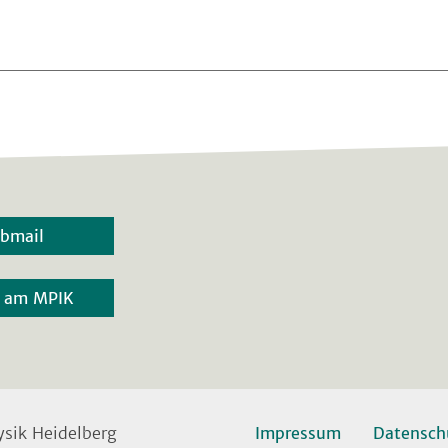
bmail
r am MPIK
sik Heidelberg
Impressum
Datensch