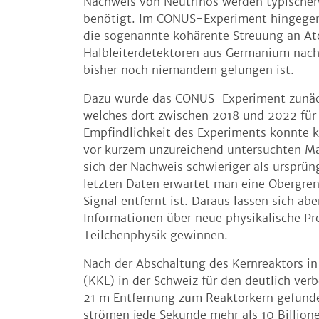
Nachweis von Neutrinos werden typischer
benötigt. Im CONUS-Experiment hingegen 
die sogenannte kohärente Streuung an At
Halbleiterdetektoren aus Germanium nach
bisher noch niemandem gelungen ist.
Dazu wurde das CONUS-Experiment zunächs
welches dort zwischen 2018 und 2022 für
Empfindlichkeit des Experiments konnte k
vor kurzem unzureichend untersuchten Ma
sich der Nachweis schwieriger als ursprün
letzten Daten erwartet man eine Obergren
Signal entfernt ist. Daraus lassen sich ab
Informationen über neue physikalische Pr
Teilchenphysik gewinnen.
Nach der Abschaltung des Kernreaktors in
(KKL) in der Schweiz für den deutlich ve
21 m Entfernung zum Reaktorkern gefunden
strömen jede Sekunde mehr als 10 Billion