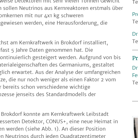
weise Detektoren mit sehr vielen Tonnen Gewicht
Te
sollen Neutrinos aus Kernreaktoren erstmals über
Pr
omkernen mit nur 4x1 kg schweren
Te
gewiesen werden, eine Herausforderung, die
Dr
Te
t am Kernkraftwerk in Brokdorf installiert,
 fast 5 Jahre Daten genommen hat. Die
ontinuierlich gesteigert werden. Aufgrund von bis
Pr
terialeigenschaften des Germaniums, gestaltet
Dr
glich erwartet. Aus der Analyse der umfangreichen
Fe
ze, die nur noch weniger als einen Faktor 2 vom
Te
er bereits schon verschiedene wichtige
ozesse jenseits des Standardmodells der
 Brokdorf konnte am Kernkraftwerk Leibstadt
rbesserten Detektor, CONUS+, eine neue Heimat in
 werden (siehe Abb. 1). An dieser Position
en Neutrinos durch jeden Quadratzentimeter