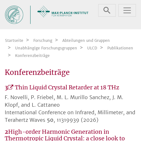
Zum Inhalt springen
Startseite
Forschung
Abteilungen und Gruppen
Unabhängige Forschungsgruppen
ULCD
Publikationen
Konferenzbeiträge
Konferenzbeiträge
3
Thin Liquid Crystal Retarder at 18 THz
F. Novelli, P. Friebel, M. L. Murillo Sanchez, J. M.
Klopf, and L. Cattaneo
International Conference on Infrared, Millimeter, and
Terahertz Waves
50
, 11319939 (2026)
2
High-order Harmonic Generation in
Thermotropic Liquid Crystal: a close look to