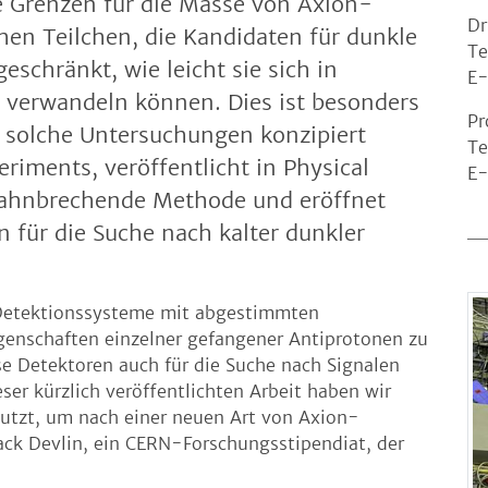
e Grenzen für die Masse von Axion-
Dr
hen Teilchen, die Kandidaten für dunkle
Te
eschränkt, wie leicht sie sich in
E-
, verwandeln können. Dies ist besonders
Pr
 solche Untersuchungen konzipiert
Te
riments, veröffentlicht in Physical
E-
 bahnbrechende Methode und eröffnet
 für die Suche nach kalter dunkler
 Detektionssysteme mit abgestimmten
genschaften einzelner gefangener Antiprotonen zu
se Detektoren auch für die Suche nach Signalen
ser kürzlich veröffentlichten Arbeit haben wir
utzt, um nach einer neuen Art von Axion-
Jack Devlin, ein CERN-Forschungsstipendiat, der