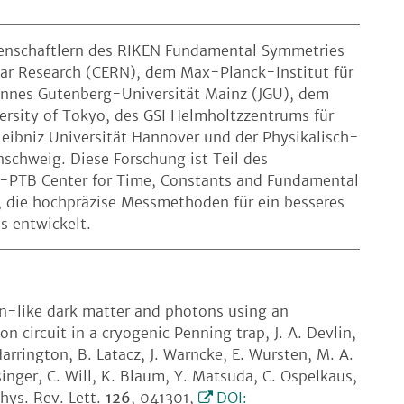
senschaftlern des RIKEN Fundamental Symmetries
ear Research (CERN), dem Max-Planck-Institut für
hannes Gutenberg-Universität Mainz (JGU), dem
ersity of Tokyo, des GSI Helmholtzzentrums für
eibniz Universität Hannover und der Physikalisch-
schweig. Diese Forschung ist Teil des
PTB Center for Time, Constants and Fundamental
, die hochpräzise Messmethoden für ein besseres
s entwickelt.
n-like dark matter and photons using an
 circuit in a cryogenic Penning trap, J. A. Devlin,
 Harrington, B. Latacz, J. Warncke, E. Wursten, M. A.
nger, C. Will, K. Blaum, Y. Matsuda, C. Ospelkaus,
Phys. Rev. Lett.
126
, 041301,
DOI: