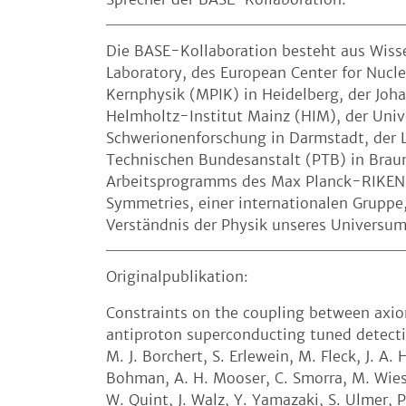
Die BASE-Kollaboration besteht aus Wis
Laboratory, des European Center for Nucl
Kernphysik (MPIK) in Heidelberg, der Jo
Helmholtz-Institut Mainz (HIM), der Univ
Schwerionenforschung in Darmstadt, der L
Technischen Bundesanstalt (PTB) in Braun
Arbeitsprogramms des Max Planck-RIKEN-
Symmetries, einer internationalen Gruppe
Verständnis der Physik unseres Universum
Originalpublikation:
Constraints on the coupling between axio
antiproton superconducting tuned detection
M. J. Borchert, S. Erlewein, M. Fleck, J. A.
Bohman, A. H. Mooser, C. Smorra, M. Wiesi
W. Quint, J. Walz, Y. Yamazaki, S. Ulmer, 