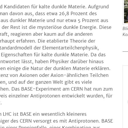
d Kandidaten für kalte dunkle Materie. Aufgrund
man davon aus, dass etwa 26,8 Prozent des
aus dunkler Materie und nur etwa 5 Prozent aus
 der Rest ist die mysteriöse dunkle Energie. Diese
Bl
aft, reagieren aber kaum auf die anderen
Ko
haupt erfahren. Die etablierte Theorie der
tandardmodell der Elementarteilchenphysik,
Eigenschaften für kalte dunkle Materie. Da das
ntwortet lässt, haben Physiker darüber hinaus
n einige die Natur der dunklen Materie erklären.
tenz von Axionen oder Axion-ähnlichen Teilchen
n, und auf der ganzen Welt gibt es viele
suchen. Das BASE-Experiment am CERN hat nun zum
eis einzelner Antiprotonen entwickelt wurden, für
.
 LHC ist BASE ein wesentlich kleineres
iger des CERN versorgt es mit Antiprotonen. BASE
 in einer Penningfalle, einer Kombination aus