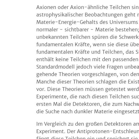
Axionen oder Axion-ähnliche Teilchen sin
astrophysikalischer Beobachtungen geht 
Materie-Energie-Gehalts des Universums 
normaler − sichtbarer − Materie bestehen;
unbekannten Teilchen spüren die Schwerkr
fundamentalen Kräfte, wenn sie diese über
fundamentalen Kräfte und Teilchen, das S
enthält keine Teilchen mit den passenden 
Standardmodell jedoch viele Fragen unbea
gehende Theorien vorgeschlagen, von dene
Manche dieser Theorien schlagen die Exis
vor. Diese Theorien müssen getestet werde
Experimente, die nach diesen Teilchen 
ersten Mal die Detektoren, die zum Nachw
die Suche nach dunkler Materie eingesetzt
Im Vergleich zu den großen Detektoren am
Experiment. Der Antiprotonen-Entschleun
fängt diese Teilchen ein und speichert sie