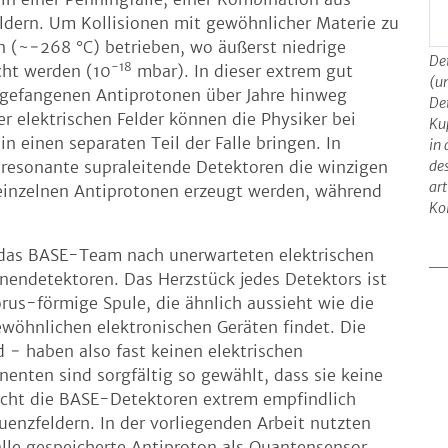
ldern. Um Kollisionen mit gewöhnlicher Materie zu
in (~−268 °C) betrieben, wo äußerst niedrige
De
−18
cht werden (10
mbar). In dieser extrem gut
(un
gefangenen Antiprotonen über Jahre hinweg
De
der elektrischen Felder können die Physiker bei
Kup
n einen separaten Teil der Falle bringen. In
in 
de
resonante supraleitende Detektoren die winzigen
ar
 einzelnen Antiprotonen erzeugt werden, während
Ko
e das BASE-Team nach unerwarteten elektrischen
nendetektoren. Das Herzstück jedes Detektors ist
rus-förmige Spule, die ähnlich aussieht wie die
ewöhnlichen elektronischen Geräten findet. Die
 − haben also fast keinen elektrischen
nten sind sorgfältig so gewählt, dass sie keine
macht die BASE-Detektoren extrem empfindlich
nzfeldern. In der vorliegenden Arbeit nutzten
alle gespeicherte Antiproton als Quantensensor,