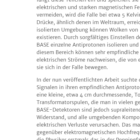
elektrischen und starken magnetischen Fe
vermeiden, wird die Falle bei etwa 5 Kelv
Drücke, ähnlich denen im Weltraum, errei
isolierten Umgebung können Wolken von 
existieren. Durch sorgfältiges Einstellen 
BASE einzelne Antiprotonen isolieren und i
diesem Bereich können sehr empfindliche 
elektrischen Ströme nachweisen, die von
sie sich in der Falle bewegen.
In der nun veröffentlichten Arbeit sucht
Signalen in ihren empfindlichen Antiproto
eine kleine, etwa 4 cm durchmessende, To
Transformatorspulen, die man in vielen g
BASE-Detektoren sind jedoch supraleitend
Widerstand, und alle umgebenden Kompone
elektrischen Verluste verursachen. Das 
gegenüber elektromagnetischen Hochfreque
die Physiker erstmals das in der Penningf