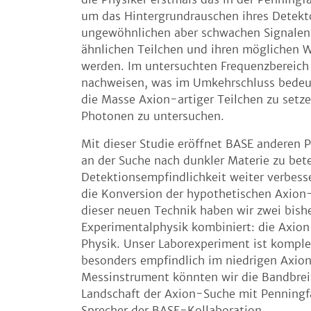
um das Hintergrundrauschen ihres Detekto
ungewöhnlichen aber schwachen Signalen 
ähnlichen Teilchen und ihren möglichen 
werden. Im untersuchten Frequenzbereich k
nachweisen, was im Umkehrschluss bedeut
die Masse Axion-artiger Teilchen zu set
Photonen zu untersuchen.
Mit dieser Studie eröffnet BASE anderen 
an der Suche nach dunkler Materie zu bet
Detektionsempfindlichkeit weiter verbess
die Konversion der hypothetischen Axion-
dieser neuen Technik haben wir zwei bish
Experimentalphysik kombiniert: die Axio
Physik. Unser Laborexperiment ist kompl
besonders empfindlich im niedrigen Axio
Messinstrument könnten wir die Bandbrei
Landschaft der Axion-Suche mit Penningfa
Sprecher der BASE-Kollaboration.