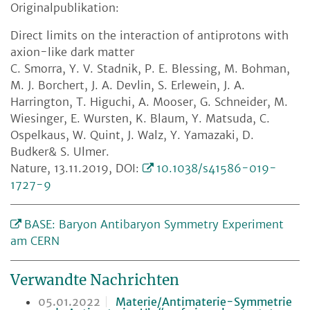
Originalpublikation:
Direct limits on the interaction of antiprotons with
axion-like dark matter
C. Smorra, Y. V. Stadnik, P. E. Blessing, M. Bohman,
M. J. Borchert, J. A. Devlin, S. Erlewein, J. A.
Harrington, T. Higuchi, A. Mooser, G. Schneider, M.
Wiesinger, E. Wursten, K. Blaum, Y. Matsuda, C.
Ospelkaus, W. Quint, J. Walz, Y. Yamazaki, D.
Budker& S. Ulmer.
Nature, 13.11.2019, DOI:
10.1038/s41586-019-
1727-9
BASE: Baryon Antibaryon Symmetry Experiment
am CERN
Verwandte Nachrichten
05.01.2022
Materie/Antimaterie-Symmetrie