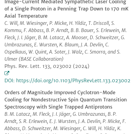
Image-Current Mediated Sympathetic Laser Cooling
of a Single Proton in a Penning Trap Down to 170 mK
Axial Temperature
C. Will, M. Wiesinger, P. Micke, H. Yildiz, T. Driscoll, S.
Kommu, F. Abbass, B. P. Arndt, B. B. Bauer, S. Erlewein, M.
Fleck, J. I. Jäger, B. M. Latacz, A. Mooser, D. Schweitzer, G.
Umbrazunas, E. Wursten, K. Blaum, J. A. Devlin, C.
Ospelkaus, W. Quint, A. Soter, J. Walz, C. Smorra, and S.
Ulmer (BASE Collaboration)
Phys. Rev. Lett. 133, 023002 (2024)
DOI: https://doi.org/10.1103/PhysRevLett.133.023002
Orders of Magnitude Improved Cyclotron-Mode
Cooling for Nondestructive Spin Quantum Transition
Spectroscopy with Single Trapped Antiprotons
B. M. Latacz, M. Fleck, J. I. Jäger, G. Umbrazunas, B. P.
Arndt, S. R. Erlewein, E. J. Wursten, J. A. Devlin, P. Micke, F.
Abbass, D. Schweitzer, M. Wiesinger, C. Will, H. Yildiz, K.