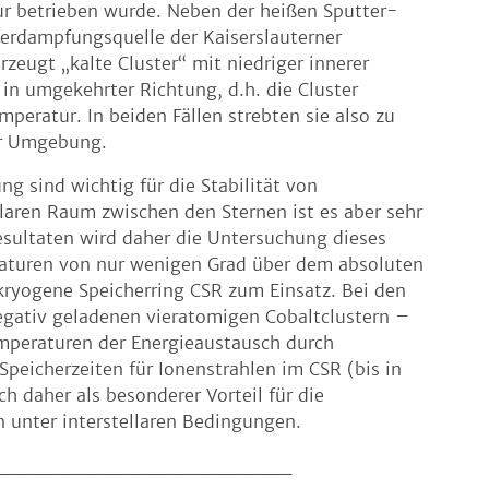
tur betrieben wurde. Neben der heißen Sputter-
erdampfungsquelle der Kaiserslauterner
zeugt „kalte Cluster“ mit niedriger innerer
 in umgekehrter Richtung, d.h. die Cluster
peratur. In beiden Fällen strebten sie also zu
er Umgebung.
 sind wichtig für die Stabilität von
laren Raum zwischen den Sternen ist es aber sehr
esultaten wird daher die Untersuchung dieses
raturen von nur wenigen Grad über dem absoluten
ryogene Speicherring CSR zum Einsatz. Bei den
gativ geladenen vieratomigen Cobaltclustern –
emperaturen der Energieaustausch durch
peicherzeiten für Ionenstrahlen im CSR (bis in
h daher als besonderer Vorteil für die
 unter interstellaren Bedingungen.
_____________________