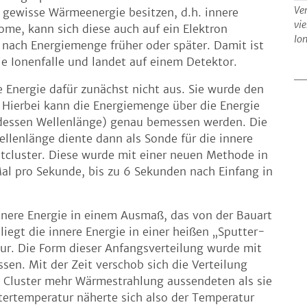
Ver
ne gewisse Wärmeenergie besitzen, d.h. innere
vi
me, kann sich diese auch auf ein Elektron
Io
e nach Energiemenge früher oder später. Damit ist
ie Ionenfalle und landet auf einem Detektor.
 Energie dafür zunächst nicht aus. Sie wurde den
 Hierbei kann die Energiemenge über die Energie
r dessen Wellenlänge) genau bemessen werden. Die
llenlänge diente dann als Sonde für die innere
ltcluster. Diese wurde mit einer neuen Methode in
Mal pro Sekunde, bis zu 6 Sekunden nach Einfang in
innere Energie in einem Ausmaß, das von der Bauart
iegt die innere Energie in einer heißen „Sputter-
ur. Die Form dieser Anfangsverteilung wurde mit
en. Mit der Zeit verschob sich die Verteilung
ie Cluster mehr Wärmestrahlung aussendeten als sie
ertemperatur näherte sich also der Temperatur