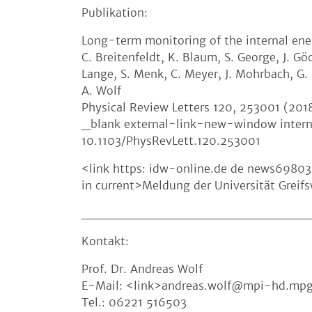
Publikation:
Long-term monitoring of the internal ener
C. Breitenfeldt, K. Blaum, S. George, J. G
Lange, S. Menk, C. Meyer, J. Mohrbach, G
A. Wolf
Physical Review Letters 120, 253001 (2018
_blank external-link-new-window interna
10.1103/PhysRevLett.120.253001
<link https: idw-online.de de news69803
in current>Meldung der Universität Greif
_________________________
Kontakt:
Prof. Dr. Andreas Wolf
E-Mail: <link>andreas.wolf@mpi-hd.mpg
Tel.: 06221 516503