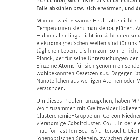
beobachten, wie Cluster aus einer heißen 
Falle abkühlen bzw. sich erwärmen, und da
Man muss eine warme Herdplatte nicht ers
Temperaturen sieht man sie rot glühen. Au
– dann allerdings nicht im sichtbaren son
elektromagnetischen Wellen sind für uns 
täglichen Lebens bis hin zum Sonnenlicht
Planck, der für seine Untersuchungen den 
Einzelne Atome für sich genommen senden
wohlbekannten Gesetzen aus. Dagegen ist 
Nanoteilchen aus wenigen Atomen oder M
verstanden.
Um dieses Problem anzugehen, haben MPI
Wolf zusammen mit Greifswalder Kollegen
Clusterchemie-Gruppe um Gereon Niedner-
–
vieratomige Cobaltcluster, Co
, in der e
4
Trap for Fast Ion Beams) untersucht. Die 
ionenoptischen Spiegeln, zwischen denen