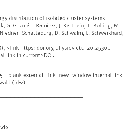
gy distribution of isolated cluster systems
öck, G. Guzmán-Ramírez, J. Karthein, T. Kolling, M.
. Niedner-Schatteburg, D. Schwalm, L. Schweikhard,
), <link https: doi.org physrevlett.120.253001
l link in current>DOI:
5 _blank external-link-new-window internal link
swald (idw)
_____________________
.de