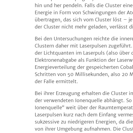
hin und her pendeln. Falls die Cluster ei
Energie in Form von Schwingungen der Ato
übertragen, das sich vom Cluster löst – j
der Cluster nicht mehr geladen, verlässt d
Bei den Untersuchungen reichte die innere
Clustern daher mit Laserpulsen zugeführt.
der Lichtquanten im Laserpuls (also übe
Elektronenabgabe als Funktion der Laserwe
Energieverteilung der gespeicherten Coba
Schritten von 50 Millisekunden, also 20 
der Falle ermittelt.
Bei ihrer Erzeugung erhalten die Cluster 
der verwendeten Ionenquelle abhängt. So l
Ionenquelle“ weit über der Raumtemperat
Laserpulsen kurz nach dem Einfang vermess
sukzessive zu niedrigeren Energien, da d
von ihrer Umgebung aufnahmen. Die Clust