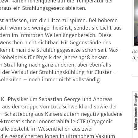
bzw. kalten Ionenquelle auf die Temperatur der
raus ein Strahlungsgesetz ableiten.
t anfassen, um die Hitze zu spüren. Bei höheren
ch wenn sie weniger heiß ist, sendet sie Licht aus
dern im infraroten Wellenlängenbereich. Diese
Menschen nicht sichtbar. Für Gegenstände des
 kennt man die Strahlungsgesetze schon seit Max
Das
Nobelpreis für Physik des Jahres 1918 bekam.
(Cr
 Strahlung nach ganz anderen, aber ebenfalls
der Verlauf der Strahlungskühlung für Cluster –
olekülen – noch immer nicht vollständig
K-Physiker um Sebastian George und Andreas
 aus der Gruppe von Lutz Schweikhard sowie der
Schatteburg aus Kaiserslautern negativ geladene
lektrostatischen Ionenstrahlfalle CTF (Cryogenic
Falle besteht im Wesentlichen aus zwei
 die gespeicherten Ionen in ultrahohem Vakuum