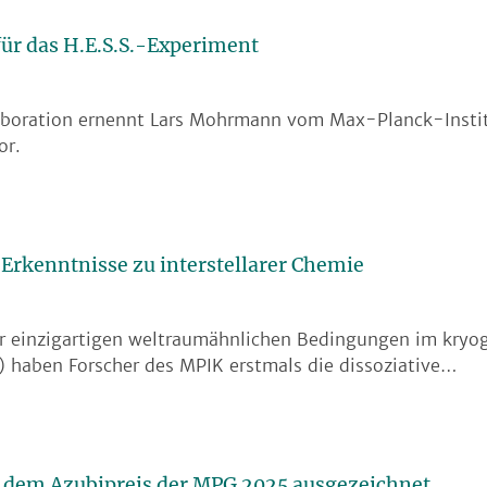
für das H.E.S.S.-Experiment
laboration ernennt Lars Mohrmann vom Max-Planck-Instit
or.
e Erkenntnisse zu interstellarer Chemie
r einzigartigen weltraumähnlichen Bedingungen im kryo
) haben Forscher des MPIK erstmals die dissoziative…
 dem Azubipreis der MPG 2025 ausgezeichnet