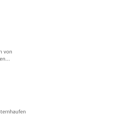
n von
hen…
Sternhaufen