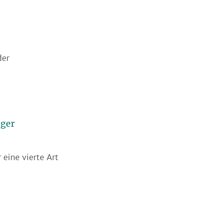
der
nger
eine vierte Art