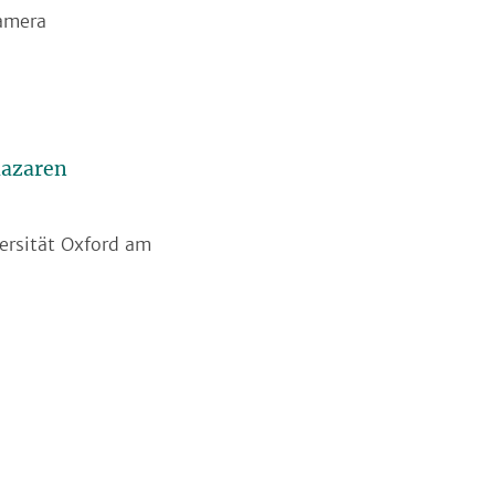
kamera
lazaren
ersität Oxford am