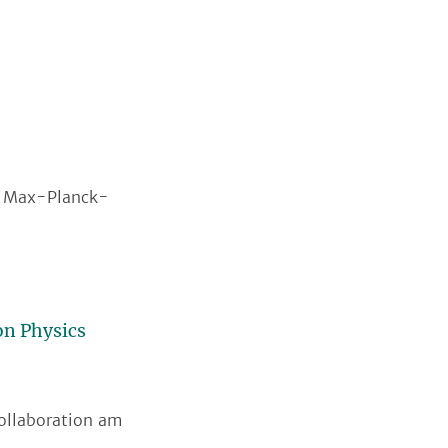
m Max-Planck-
on Physics
ollaboration am