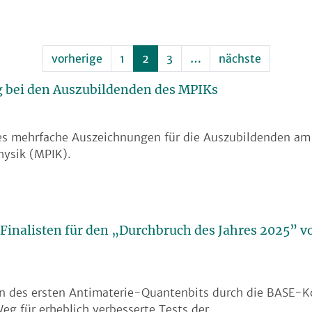
vorherige
1
2
3
…
nächste
g bei den Auszubildenden des MPIKs
 es mehrfache Auszeichnungen für die Auszubildenden a
physik (MPIK).
Finalisten für den „Durchbruch des Jahres 2025” v
n des ersten Antimaterie-Quantenbits durch die BASE-K
eg für erheblich verbesserte Tests der…