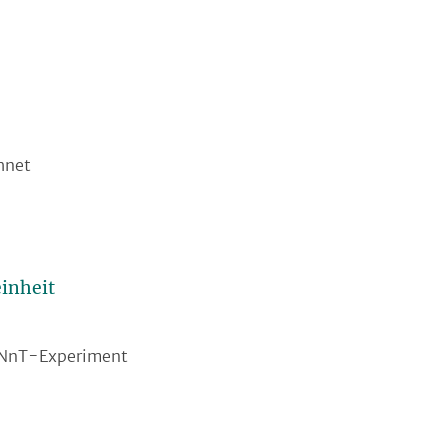
hnet
inheit
ONnT-Experiment